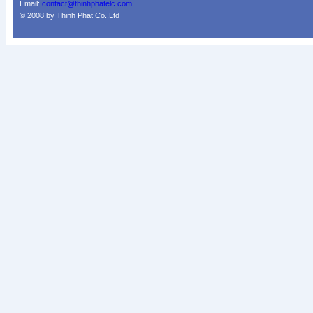
Email:
contact@thinhphatelc.com
© 2008 by Thinh Phat Co.,Ltd