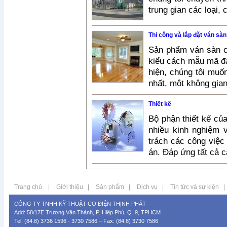
trung gian các loại,
Thi công và lắp đặt ván sàn
Sản phẩm ván sàn củ
kiểu cách mẫu mã đa
hiện, chúng tôi mu
nhất, một không gian
Thiết kế
Bộ phận thiết kế củ
nhiều kinh nghiệm 
trách các công việc
án. Đáp ứng tất cả 
Trang chủ
|
Giới thiệu
|
Sản phẩm
|
Dịch vụ
|
Tin tức và sự kiện
|
CÔNG TY TNHH KỸ THUẬT CƠ ĐIỆN THỊNH PHÁT
Add: 58/17E Trương Văn Thành, P. Hiệp Phú, Q. 9, TPHCM
Tel: (84.8) 3736 1596 - 3730 7586 – Fax: (84.8) 3730 7586