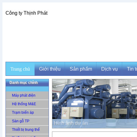
Công ty Thịnh Phát
Trang chủ
Giới thiệu
Sản phẩm
Dịch vụ
Tin 
Danh mục chính
Giới thiệu
Sản phẩm
Dịch vụ
Tin t
Máy phát điện
Hệ thống M&E
Trạm biến áp
Sàn gỗ TP
Hình ảnh dự án
Thiết bị trung thế