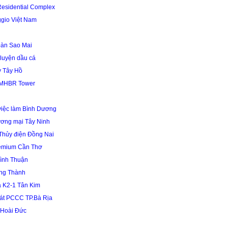
Residential Complex
gio Việt Nam
oàn Sao Mai
 luyện dầu cá
y Tây Hồ
 MHBR Tower
 việc làm Bình Dương
ương mại Tây Ninh
Thủy điện Đồng Nai
remium Cần Thơ
ình Thuận
ng Thành
 K2-1 Tân Kim
sát PCCC TP.Bà Rịa
 Hoài Đức