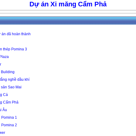
Dự án Xi măng Cẩm Phả
 án đã hoàn thành
n thép Pomina 3
 Plaza
r
 Building
ẳng nghề dầu khí
 sản Sao Mai
g Cá
ng Cẩm Phả
i Âu
 Pomina 1
 Pomina 2
wer