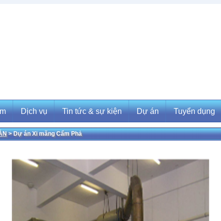
ẩm
Dịch vụ
Tin tức & sự kiện
Dự án
Tuyển dụng
ÁN
> Dự án Xi măng Cẩm Phả
m
Dịch vụ
Tin tức & sự kiện
Dự án
Tuyển dụng