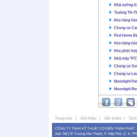
Nhà xưởng A
Trường TH-T
Kho hàng hóa
Chung cư Car
First Home B
Kho hàng hóa
Khu phức hợp
Nhà máy TFC
Chung cư Su
Chung cư Lav
Moonlight Pa
Moonlight Re
Trang chủ
|
Giới thiệu
|
Sản phẩm
|
Dịch
CÔNG TY TNHH KỸ THUẬT CƠ ĐIỆN THỊNH PHÁT
Add: 58/17E Trương Văn Thành, P. Hiệp Phú, Q. 9, T