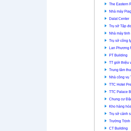
The Eastern 
Nhà máy Piag
Dalat Center
Trụ sở Tập đ
Nhà máy tinh
Trụ sở công t
Lan Phương
PT Building
TT giới thiệu
Trung tâm th
Nhà công vụ 
TTC Hotel P
TTC Palace B
Chung cư Đặ
Kho hàng hóa
Trụ sở cảnh 
Trường Trịnh
CT Building