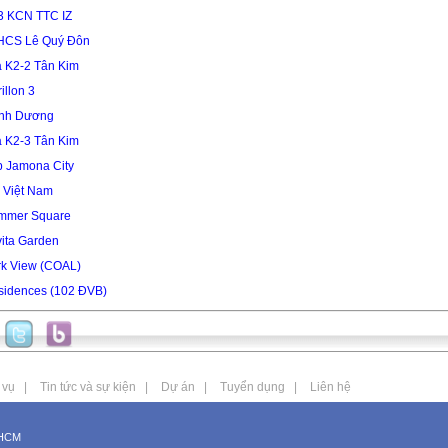
3 KCN TTC IZ
HCS Lê Quý Đôn
 K2-2 Tân Kim
illon 3
ình Dương
 K2-3 Tân Kim
 Jamona City
 Việt Nam
mmer Square
ita Garden
rk View (COAL)
sidences (102 ĐVB)
 vụ
|
Tin tức và sự kiện
|
Dự án
|
Tuyển dụng
|
Liên hệ
PHCM