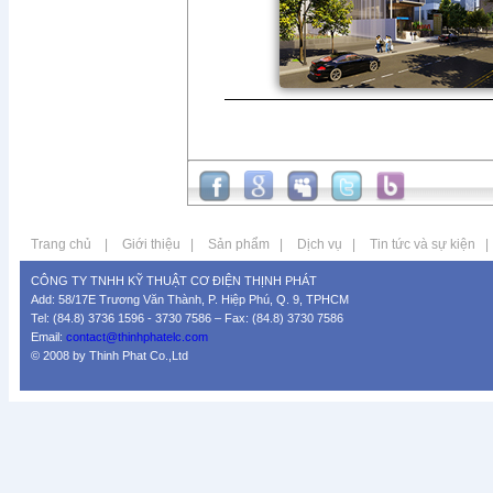
Trang chủ
|
Giới thiệu
|
Sản phẩm
|
Dịch vụ
|
Tin tức và sự kiện
|
CÔNG TY TNHH KỸ THUẬT CƠ ĐIỆN THỊNH PHÁT
Add: 58/17E Trương Văn Thành, P. Hiệp Phú, Q. 9, TPHCM
Tel: (84.8) 3736 1596 - 3730 7586 – Fax: (84.8) 3730 7586
Email:
contact@thinhphatelc.com
© 2008 by Thinh Phat Co.,Ltd