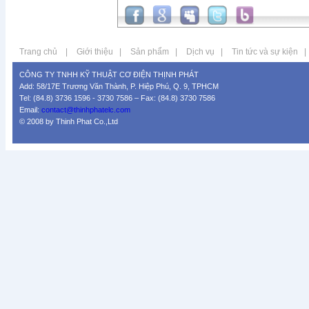
Trang chủ
|
Giới thiệu
|
Sản phẩm
|
Dịch vụ
|
Tin tức và sự kiện
|
CÔNG TY TNHH KỸ THUẬT CƠ ĐIỆN THỊNH PHÁT
Add: 58/17E Trương Văn Thành, P. Hiệp Phú, Q. 9, TPHCM
Tel: (84.8) 3736 1596 - 3730 7586 – Fax: (84.8) 3730 7586
Email:
contact@thinhphatelc.com
© 2008 by Thinh Phat Co.,Ltd