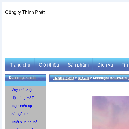
Công ty Thịnh Phát
Trang chủ
Giới thiệu
Sản phẩm
Dịch vụ
Tin
Danh mục chính
TRANG CHỦ
>
DỰ ÁN
> Moonlight Boulevard 
Trang chủ
Giới thiệu
Sản phẩm
Dịch vụ
Tin
Máy phát điện
Hệ thống M&E
Trạm biến áp
Sàn gỗ TP
Thiết bị trung thế