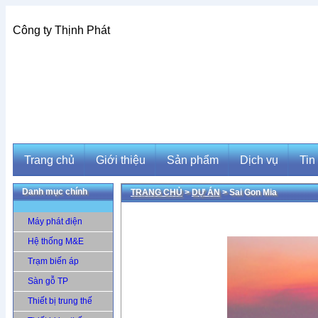
Công ty Thịnh Phát
Trang chủ
Giới thiệu
Sản phẩm
Dịch vụ
Tin
Danh mục chính
TRANG CHỦ
>
DỰ ÁN
> Sai Gon Mia
Trang chủ
Giới thiệu
Sản phẩm
Dịch vụ
Tin
Máy phát điện
Hệ thống M&E
Trạm biến áp
Sàn gỗ TP
Thiết bị trung thế