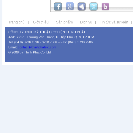
Trang chủ
|
Giới thiệu
|
Sản phẩm
|
Dịch vụ
|
Tin tức và sự kiện
|
CÔNG TY TNHH KỸ THUẬT CƠ ĐIỆN THỊNH PHÁT
Add: 58/17E Trương Văn Thành, P. Hiệp Phú, Q. 9, TPHCM
Tel: (84.8) 3736 1596 - 3730 7586 – Fax: (84.8) 3730 7586
Email:
contact@thinhphatelc.com
© 2008 by Thinh Phat Co.,Ltd