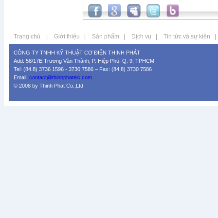
Trang chủ
|
Giới thiệu
|
Sản phẩm
|
Dịch vụ
|
Tin tức và sự kiện
|
CÔNG TY TNHH KỸ THUẬT CƠ ĐIỆN THỊNH PHÁT
Add: 58/17E Trương Văn Thành, P. Hiệp Phú, Q. 9, TPHCM
Tel: (84.8) 3736 1596 - 3730 7586 – Fax: (84.8) 3730 7586
Email:
contact@thinhphatelc.com
© 2008 by Thinh Phat Co.,Ltd