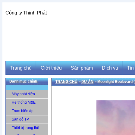
Công ty Thịnh Phát
Trang chủ
Giới thiệu
Sản phẩm
Dịch vụ
Tin
Danh mục chính
TRANG CHỦ
>
DỰ ÁN
> Moonlight Boulevard 
Trang chủ
Giới thiệu
Sản phẩm
Dịch vụ
Tin
Máy phát điện
Hệ thống M&E
Trạm biến áp
Sàn gỗ TP
Thiết bị trung thế