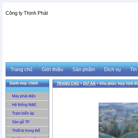
Công ty Thịnh Phát
Trang chủ
Giới thiệu
Sản phẩm
Dịch vụ
Tin
Danh mục chính
TRANG CHỦ
>
DỰ ÁN
> Khu phức hợp Vịnh 
Trang chủ
Giới thiệu
Sản phẩm
Dịch vụ
Tin
Máy phát điện
Hệ thống M&E
Trạm biến áp
Sàn gỗ TP
Thiết bị trung thế