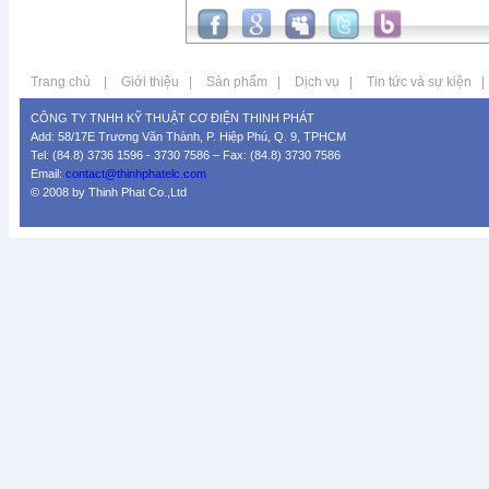
Trang chủ
|
Giới thiệu
|
Sản phẩm
|
Dịch vụ
|
Tin tức và sự kiện
|
CÔNG TY TNHH KỸ THUẬT CƠ ĐIỆN THỊNH PHÁT
Add: 58/17E Trương Văn Thành, P. Hiệp Phú, Q. 9, TPHCM
Tel: (84.8) 3736 1596 - 3730 7586 – Fax: (84.8) 3730 7586
Email:
contact@thinhphatelc.com
© 2008 by Thinh Phat Co.,Ltd