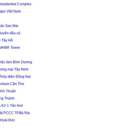
Residential Complex
gio Việt Nam
oàn Sao Mai
 luyện dầu cá
y Tây Hồ
 MHBR Tower
 việc làm Bình Dương
ương mại Tây Ninh
Thủy điện Đồng Nai
remium Cần Thơ
ình Thuận
ng Thành
 K2-1 Tân Kim
sát PCCC TP.Bà Rịa
 Hoài Đức