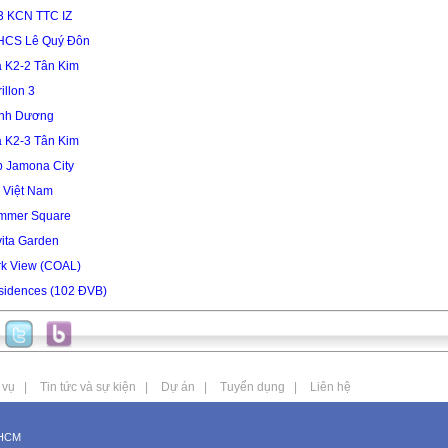
3 KCN TTC IZ
HCS Lê Quý Đôn
 K2-2 Tân Kim
illon 3
ình Dương
 K2-3 Tân Kim
 Jamona City
 Việt Nam
mmer Square
ita Garden
rk View (COAL)
sidences (102 ĐVB)
 vụ
|
Tin tức và sự kiện
|
Dự án
|
Tuyển dụng
|
Liên hệ
PHCM