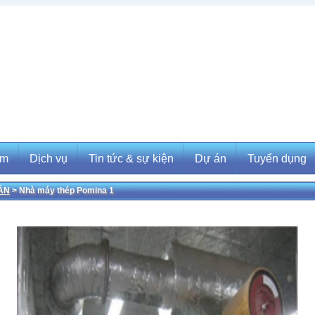
ẩm
Dịch vụ
Tin tức & sự kiện
Dự án
Tuyển dụng
ÁN
> Nhà máy thép Pomina 1
m
Dịch vụ
Tin tức & sự kiện
Dự án
Tuyển dụng