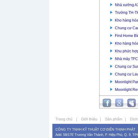
Nhà xưởng A
Trường TH-T
Kho hàng hóa
Chung cư Car
First Home B
Kho hàng hóa
Khu phức hợp
Nhà máy TFC
Chung cư Su
Chung cư Lav
Moonlight Pa
Moonlight Re
Trang chủ
|
Giới thiệu
|
Sản phẩm
|
Dịch
CÔNG TY TNHH KỸ THUẬT CƠ ĐIỆN THỊNH PHÁT
Add: 58/17E Trương Văn Thành, P. Hiệp Phú, Q. 9, T