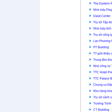
The Eastern 
Nhà máy Piag
Dalat Center
Trụ sở Tập đ
Nhà máy tinh
Trụ sở công t
Lan Phương
PT Building
TT giới thiệu
Trung tâm th
Nhà công vụ 
TTC Hotel P
TTC Palace B
Chung cư Đặ
Kho hàng hóa
Trụ sở cảnh 
Trường Trịnh
CT Building